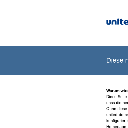
Diese n
Warum wird
Diese Seite 
dass die ne
Ohne diese 
united-doma
konfigurier
Homepage-B