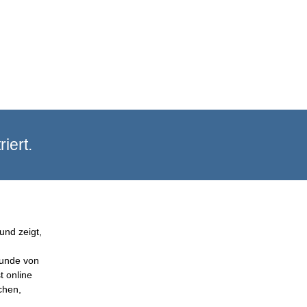
iert.
und zeigt,
Kunde von
t online
chen,